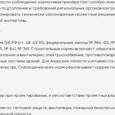
бласти соблюдение нормативов приобретает особую знач
го подтопления и требований региональных органов конт
рмировать технически обоснованные проектные решения 
й экспертизы.
т
ГрК РФ (ст. 48, 49, 55), федеральные законы № 384-ФЗ, №
5, № 841, № 369. Строительные нормы включают обязател
опление и вентиляцию, электроснабжение, противопожар
ые системы зданий. Для Амурской области учитываются 
ельства. Соблюдение всех норм обеспечивает корректно
ер при проектировании, и несоответствие проектных реш
ям по тепловой защите, вентиляции, пожарной безопасн
урской области.