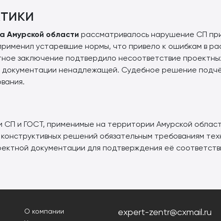
тики
а Амурской области
рассматривалось нарушение СП при
 применил устаревшие нормы, что привело к ошибкам в р
тное заключение подтвердило несоответствие проектны
й документации ненадлежащей. Судебное решение подчё
вания.
и СП и ГОСТ, применимые на территории Амурской област
 конструктивных решений обязательным требованиям тех
оектной документации для подтверждения её соответств
expert-zentr@cxmail.ru
О компании