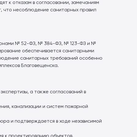
ят к отказам в согласовании, замечаниям
т, что несоблюдение санитарных правил
конами № 52-ФЗ, № 384-ФЗ, № 123-ФЗ и №
улирование обеспечивается санитарными
блюдение санитарных требований особенно
мплексов Благовещенска.
экспертизы, а также согласований в
ния, канализации и систем пожарной
ра и подтверждается в ходе независимой
я к проектированию объектов.