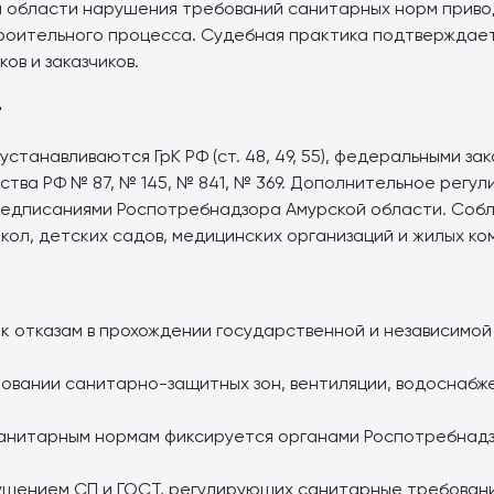
й области нарушения требований санитарных норм привод
троительного процесса. Судебная практика подтверждае
в и заказчиков.
т
танавливаются ГрК РФ (ст. 48, 49, 55), федеральными за
ства РФ № 87, № 145, № 841, № 369. Дополнительное рег
 предписаниями Роспотребнадзора Амурской области. Со
кол, детских садов, медицинских организаций и жилых ко
 отказам в прохождении государственной и независимой 
овании санитарно-защитных зон, вентиляции, водоснабже
анитарным нормам фиксируется органами Роспотребнадзо
ушением СП и ГОСТ, регулирующих санитарные требовани