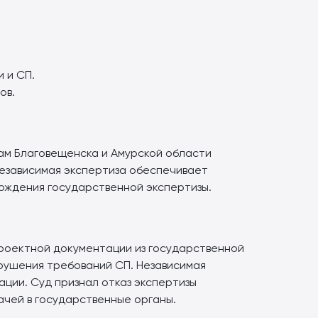
 и СП.
ов.
ам Благовещенска и Амурской области
Независимая экспертиза обеспечивает
ождения государственной экспертизы.
роектной документации из государственной
арушения требований СП. Независимая
ации. Суд признал отказ экспертизы
чей в государственные органы.