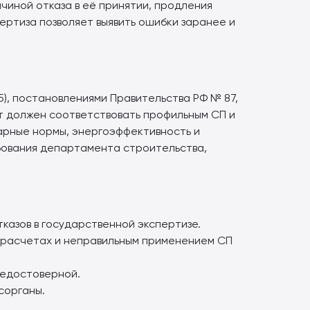
иной отказа в её принятии, продления
ертиза позволяет выявить ошибки заранее и
55), постановлениями Правительства РФ № 87,
кт должен соответствовать профильным СП и
арные нормы, энергоэффективность и
бования департамента строительства,
казов в государственной экспертизе.
 расчетах и неправильным применением СП
недостоверной.
сорганы.