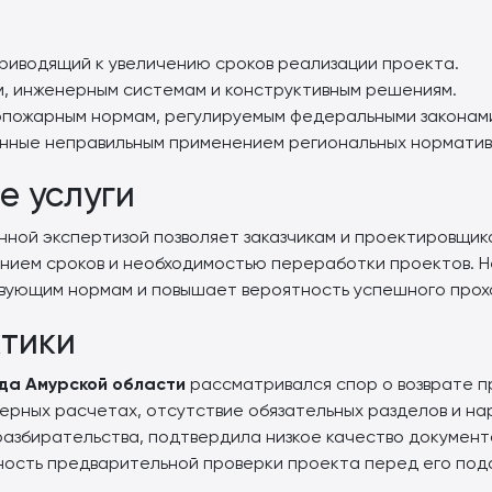
приводящий к увеличению сроков реализации проекта.
м, инженерным системам и конструктивным решениям.
пожарным нормам, регулируемым федеральными законами
анные неправильным применением региональных норматив
е услуги
ной экспертизой позволяет заказчикам и проектировщик
шением сроков и необходимостью переработки проектов. 
вующим нормам и повышает вероятность успешного прох
тики
да Амурской области
рассматривался спор о возврате п
нерных расчетах, отсутствие обязательных разделов и н
разбирательства, подтвердила низкое качество документ
ость предварительной проверки проекта перед его пода