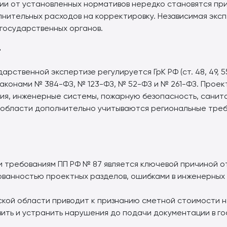
и от установленных нормативов нередко становятся прич
нительных расходов на корректировку. Независимая эксп
 государственных органов.
т
рственной экспертизе регулируется ГрК РФ (ст. 48, 49, 
 законами № 384-ФЗ, № 123-ФЗ, № 52-ФЗ и № 261-ФЗ. Прое
ия, инженерные системы, пожарную безопасность, санит
 области дополнительно учитываются региональные тре
требованиям ПП РФ № 87 является ключевой причиной от
ованностью проектных разделов, ошибками в инженерных
ской области приводит к признанию сметной стоимости 
вить и устранить нарушения до подачи документации в го